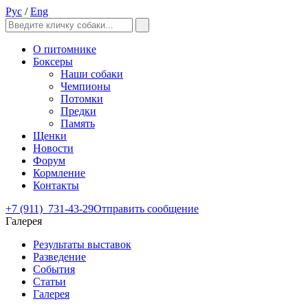
Рус
/
Eng
О питомнике
Боксеры
Наши собаки
Чемпионы
Потомки
Предки
Память
Щенки
Новости
Форум
Кормление
Контакты
+7 (911)
731-43-29
Отправить сообщение
Галерея
Результаты выставок
Разведение
События
Статьи
Галерея