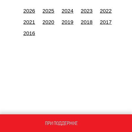
2026
2025
2024
2023
2022
2021
2020
2019
2018
2017
2016
ПРИ ПОДДЕРЖКЕ