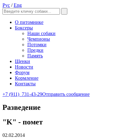
Рус
/
Eng
О питомнике
Боксеры
Наши собаки
Чемпионы
Потомки
Предки
Память
Щенки
Новости
Форум
Кормление
Контакты
+7 (911)
731-43-29
Отправить сообщение
Разведение
"K" - помет
02.02.2014