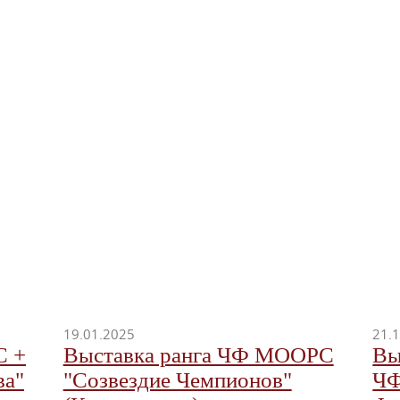
19.01.2025
21.
С +
Выставка ранга ЧФ МООРС
Вы
ва"
"Созвездие Чемпионов"
ЧФ