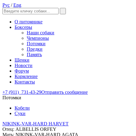
Рус
/
Eng
О питомнике
Боксеры
Наши собаки
Чемпионы
Потомки
Предки
Память
Щенки
Новости
Форум
Кормление
Контакты
+7 (911)
731-43-29
Отправить сообщение
Потомки
Кобели
Суки
NIKINK-VAR-HARD HARVET
Отец: ALBELLIS ORFEY
Мать: NIKINK-VAR-HARD АGATA