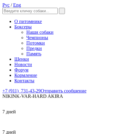
Рус
/
Eng
О питомнике
Боксеры
Наши собаки
Чемпионы
Потомки
Предки
Память
Щенки
Новости
Форум
Кормление
Контакты
+7 (911)
731-43-29
Отправить сообщение
NIKINK-VAR-HARD AKIRA
7 дней
7 дней