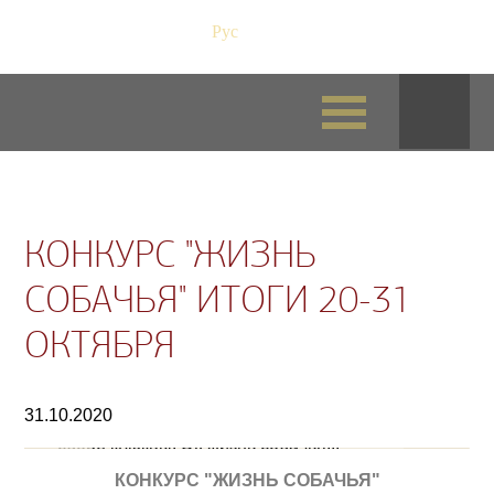
Рус
/
Eng
КОНКУРС "ЖИЗНЬ
СОБАЧЬЯ" ИТОГИ 20-31
ОКТЯБРЯ
31.10.2020
1. Мася (Сандра) и Тайсон "Шёл 5 час на
сборе клюквы! Эх жизнь собачья..."
КОНКУРС "ЖИЗНЬ СОБАЧЬЯ"