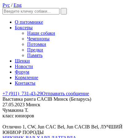
Рус
/
Eng
О питомнике
Боксеры
Наши собаки
Чемпионы
Потомки
Предки
Память
Щенки
Новости
Форум
Кормление
Контакты
+7 (911)
731-43-29
Отправить сообщение
Выставка ранга CACIB Минск (Беларусь)
27.05.2023 Минск
Чумакина Т.
класс юниоров
Отлично 1, CW, Jun CAC Bel, Jun CACIB Bel, ЛУЧШИЙ
ЮНИОР ПОРОДЫ
НИКИНК-ВАР-ХАРД ЛАТГАРДА