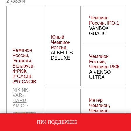
2 кобеля
Чемпион
России, IPO-1
VANBOX
GUAHO
Юный
Чемпион
России
Чемпион
ALBELLIS
России,
Чемпион
DELUXE
Эстонии,
России,
Беларуси,
Чемпион РКФ
4*РКФ,
AIVENGO
2*CACIB,
ULTRA
2*R.CACIB
NIKINK-
VAR-
Интер
HARD
Чемпион,
AMIGO
Чемпион
России,
Чемпион
Эстонии,
ПРИ ПОДДЕРЖКЕ
РКФ
РКФ, НКП