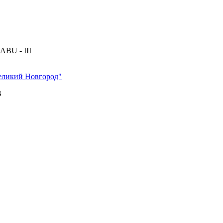
BU - III
еликий Новгород"
B