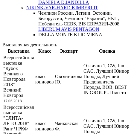
DANIELA D'JANDILLA
NIKINK-VAR-HARD KIMBERLIT
Чемпион России, Латвии, Эстонии,
Белоруссии, Чемпион "Евразия", НКП,
Победитель CEBS, BIS ЕВРАЗИЯ-2008
LIBERUM AVIS PENTAGON
DELLA MONTE KLIO VIRNA
Выставочная деятельность
Выставка
Класс
Эксперт
Оценка
Всероссийская
выставка
Отлично 1, CW, Jun
"Кубок
CAC, Лучший Юниор
Великого
класс
Овсянникова
Породы, Лучший
Новгорода
юниоров
Ю.
Представитель
2018"
Породы, ВОВ, BEST
Великий
IN GROUP - II место
Новгород
17.06.2018
Всероссийская
выставка
"ЭЛИТА-
Отлично 1, CW, Jun
ЛЕТО-2018"
класс
Чайковская
CAC, Лучший Юниор
Ранг Ч РКФ
юниоров
Ф.
Породы