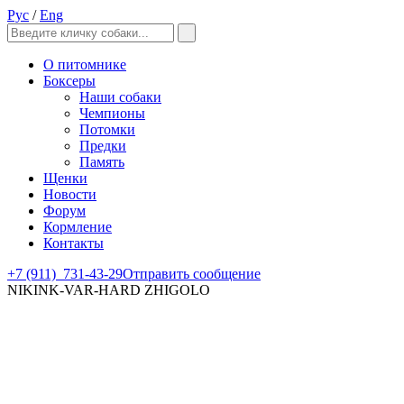
Рус
/
Eng
О питомнике
Боксеры
Наши собаки
Чемпионы
Потомки
Предки
Память
Щенки
Новости
Форум
Кормление
Контакты
+7 (911)
731-43-29
Отправить сообщение
NIKINK-VAR-HARD ZHIGOLO