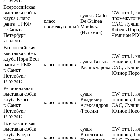
29.04.2012
Всероссийская
выставка собак
CW, отл.1, кл
судья - Carlos
клуба Спарс
промежуточ
класс
De Guinea
ранга Ч РКФ
CAC, Лучши
промежуточный
Martinez
г. Санкт-
Кобель Поро
(Испания)
Петербург
Чемпион РК
21.04.2012
Всероссийская
выставка собак
CW, отл.1, кл
клуба Норд Вест
судья Татьяна
юниоров, Ju
ранга Ч РКФ
класс юниоров
Расчихмарова
CAC, Лучши
г. Санкт-
Юниор Поро
Петербург
18.02.2012
Региональная
выставка собак
судья
CW, отл.1, кл
клуба Класс
Владимир
юниоров, Ju
класс юниоров
г. Санкт-
Александров
CAC, Лучши
Петербург
(Россия)
Юниор Поро
18.02.2012
Всероссийская
выставка собак
судья
CW, отл.1, кл
клуба Кредо
Валентина
юниоров, Ju
класс юниоров