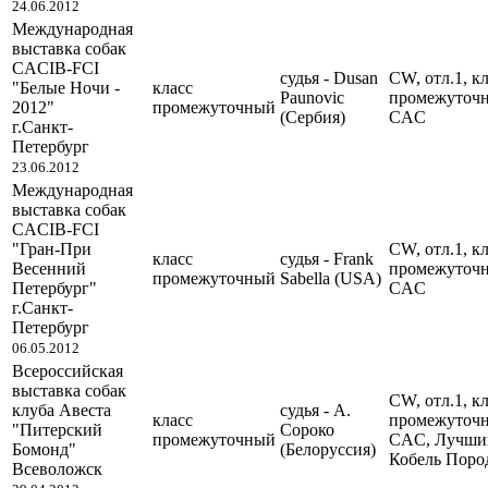
24.06.2012
Международная
выставка собак
CACIB-FCI
судья - Dusan
CW, отл.1, кл
"Белые Ночи -
класс
Paunovic
промежуточ
2012"
промежуточный
(Сербия)
CAC
г.Санкт-
Петербург
23.06.2012
Международная
выставка собак
CACIB-FCI
"Гран-При
CW, отл.1, кл
класс
судья - Frank
Весенний
промежуточ
промежуточный
Sabella (USA)
Петербург"
CAC
г.Санкт-
Петербург
06.05.2012
Всероссийская
выставка собак
CW, отл.1, кл
клуба Авеста
судья - А.
класс
промежуточ
"Питерский
Сороко
промежуточный
CAC, Лучши
Бомонд"
(Белоруссия)
Кобель Поро
Всеволожск