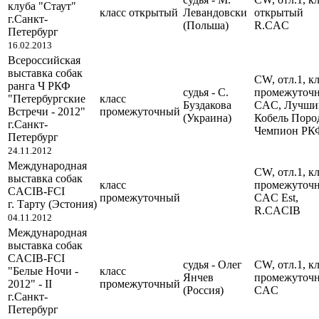
клуба "Стаут"
класс открытый
Левандовски
открытый
г.Санкт-
(Польша)
R.CAC
Петербург
16.02.2013
Всероссийская
выставка собак
CW, отл.1, кл
ранга Ч РКФ
судья - С.
промежуточ
"Петербургские
класс
Буздакова
CAC, Лучши
Встречи - 2012"
промежуточный
(Украина)
Кобель Поро
г.Санкт-
Чемпион РК
Петербург
24.11.2012
Международная
CW, отл.1, кл
выставка собак
класс
промежуточ
CACIB-FCI
промежуточный
CAC Est,
г. Тарту (Эстония)
R.CACIB
04.11.2012
Международная
выставка собак
CACIB-FCI
судья - Олег
CW, отл.1, кл
"Белые Ночи -
класс
Янчев
промежуточ
2012" - II
промежуточный
(Россия)
CAC
г.Санкт-
Петербург