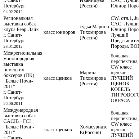
г. Санкт-
Иванищева
CAC, Лучши
Петербург
(Россия)
Юниор Поро
04.02.2012
Региональная
CW, отл.1, Ju
выставка собак
CAC, Лучши
судья Марина
клуба Беар-Лайк
Юниор Поро
класс юниоров
Тихомирова
г. Санкт-
Лучший
(Россия)
Петербург
Представите
Породы, ВО
28.01.2012
Межрегиональная
большая
монопородная
перспектива,
выставка
CW класс
немецких
Марина
щенков
боксеров (ПК)
класс щенков
Тихомирова
ЛУЧШИЙ
"Белые Ночи-
(Россия)
ЩЕНОК
2011"
КОБЕЛЬ
г. Санкт-
ТИГРОВОГ
Петербург
ОКРАСА
26.06.2011
Международная
большая
выставка собак
перспектива,
CACIB - FCI
CW класс
"Белые Ночи -
Хомасуридзе
класс щенков
щенков
2011"
Р.(Россия)
ЛУЧШИЙ
г. Санкт-