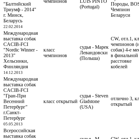
чемпионов
LUIS PINTO
"Балтийский
Породы, ВОS
(Portugal)
Триумф - 2014"
Чемпион
г. Минск,
Беларуси
Беларусь
22.02.2014
Международная
выставка собак
CW, отл.1, кл
CACIB-FCI
чемпионов (и
судья - Марек
"Nordic Winner -
класс
собак) 4-е ме
Левандовски
2013"
чемпионов
в финальной
(Польша)
Хельсинки,
расстовке
Финляндия
кобелей
14.12.2013
Международная
выставка собак
CACIB-FCI
"Гран-При
судья - Steven
отлично 3, кл
Весенний
класс открытый
Gladstone
открытый
Петербург"
(USA)
г.Санкт-
Петербург
05.05.2013
Всероссийская
выставка собак
судья - М.
CW, отл.1, кл