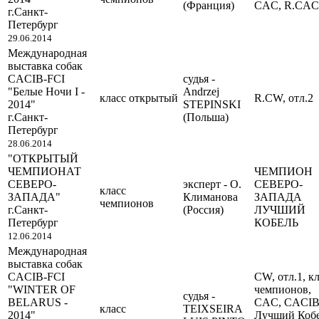
(Франция)
CAC, R.CAC
г.Санкт-
Петербург
29.06.2014
Международная
выставка собак
CACIB-FCI
судья -
"Белые Ночи I -
Andrzej
класс открытый
R.CW, отл.2
2014"
STEPINSKI
г.Санкт-
(Польша)
Петербург
28.06.2014
"ОТКРЫТЫЙ
ЧЕМПИОНАТ
ЧЕМПИОН
СЕВЕРО-
эксперт - О.
СЕВЕРО-
класс
ЗАПАДА"
Климанова
ЗАПАДА
чемпионов
г.Санкт-
(Россия)
ЛУЧШИЙ
Петербург
КОБЕЛЬ
12.06.2014
Международная
выставка собак
CACIB-FCI
CW, отл.1, кл
"WINTER OF
чемпионов,
судья -
BELARUS -
CAC, CACI
класс
TEIXSEIRA
2014"
Лучший Коб