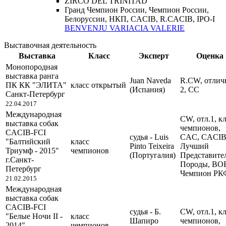
ZIRCO DEL TRINITAD
Гранд Чемпион России, Чемпион России,
Белоруссии, НКП, CACIB, R.CACIB, IPO-I
BENVENJU VARIACIA VALERIE
Выставочная деятельность
Выставка
Класс
Эксперт
Оценка
Монопородная
выставка ранга
Juan Naveda
R.CW, отлич
ПК КК "ЭЛИТА"
класс открытый
(Испания)
2, СС
Санкт-Петербург
22.04.2017
Международная
CW, отл.1, кл
выставка собак
чемпионов,
CACIB-FCI
судья - Luis
CAC, CACI
"Балтийский
класс
Pinto Teixeira
Лучший
Триумф - 2015"
чемпионов
(Португалия)
Представите
г.Санкт-
Породы, ВО
Петербург
Чемпион РК
21.02.2015
Международная
выставка собак
CACIB-FCI
судья - Б.
CW, отл.1, кл
"Белые Ночи II -
класс
Шапиро
чемпионов,
2014"
чемпионов