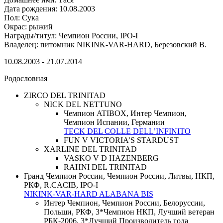
Дата рождения: 10.08.2003
Пол: Сука
Окрас: рыжий
Награды/титул: Чемпион России, IPO-I
Владелец: питомник NIKINK-VAR-HARD, Березовский В.
10.08.2003 - 21.07.2014
Родословная
ZIRCO DEL TRINITAD
NICK DEL NETTUNO
Чемпион ATIBOX, Интер Чемпион,
Чемпион Испании, Германии
TECK DEL COLLE DELL’INFINITO
FUN V VICTORIA’S STARDUST
XARLINE DEL TRINITAD
VASKO V D HAZENBERG
RAHNI DEL TRINITAD
Гранд Чемпион России, Чемпион России, Литвы, НКП,
РКФ, R.CACIB, IPO-I
NIKINK-VAR-HARD ALABANA BIS
Интер Чемпион, Чемпион России, Белоруссии,
Польши, РКФ, 3*Чемпион НКП, Лучший ветеран
РБК-2006, 3*Лучший Производитель года