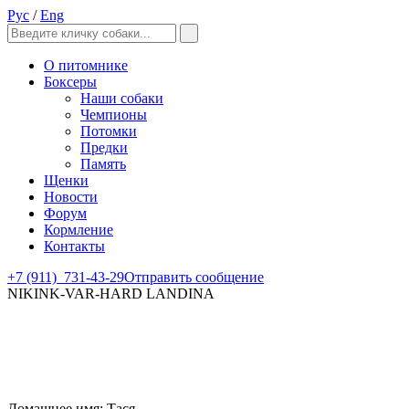
Рус
/
Eng
О питомнике
Боксеры
Наши собаки
Чемпионы
Потомки
Предки
Память
Щенки
Новости
Форум
Кормление
Контакты
+7 (911)
731-43-29
Отправить сообщение
NIKINK-VAR-HARD LANDINA
Домашнее имя: Тася