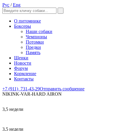
Рус
/
Eng
О питомнике
Боксеры
Наши собаки
Чемпионы
Потомки
Предки
Память
Щенки
Новости
Форум
Кормление
Контакты
+7 (911)
731-43-29
Отправить сообщение
NIKINK-VAR-HARD AIRON
3,5 недели
3,5 недели